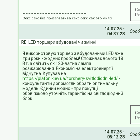
Со
-----------------------------------------
Ре
Секс секс без призерватива секс секс как это мило
14.07.25 -
Соо
04:37:28
RE: LED торшери вбудовані чи змінні
Я використовую торшер з вбудованими LED вже
три роки - жодних проблем! Споживає всього 18
Вт, а світить як 120-ватна лампа
розжарювання. Економія на електроенергії
відчутна. Купував на
https://plafon.kiev.ua/torshery-svitlodiodni-led/
-
консультанти допомогли обрати оптимальну
модель. Єдиний нюанс - при покупці
обов'язково уточніть гарантію на світлодіодний
блок.
Со
Ре
14.07.25 -
Соо
05:12:28