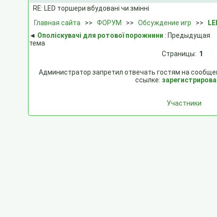
RE: LED торшери вбудовані чи змінні
Главная сайта
>>
ФОРУМ
>>
Обсуждение игр
>>
LE
◄
Ополіскувачі для ротової порожнини
: Предыдущая
тема
Страницы:
1
Администратор запретил отвечать гостям на сообщен
ссылке:
зарегистрирова
Участники