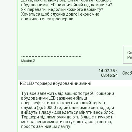
Друзі, ніяк не можу вирішити - брати торшер з
вбудованими LED чи звичайний під лампочки?
Які переваги і недоліки кожного варіанту?
Хочеться щоб служив довго і економно
споживав електроенергію.
Со
-----------------------------------------
Ре
Maxim.Z
14.07.25 -
Соо
03:46:54
RE: LED торшери вбудовані чи змінні
Тут все залежить від ваших потреб! Торшери з
вбудованими LED зазвичай більш
енергоефективні та мають довший термін
служби (до 50000 годин), але якщо світлодіоди
вийдуть з ладу - доведеться міняти весь блок.
Торшери під лампочки дають більше гнучкості -
можна легко змінити потужність, колір світла,
просто замінивши лампу.